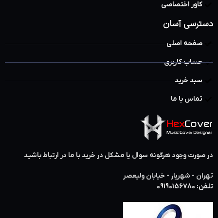
کاور اختصاصی
دسترسی آسان
صفحه اصلی
حساب کاربری
سبد خرید
تماس با ما
در صورت وجود هرگونه سوال یا مشکل در خرید با ما در ارتباط باشید
تهران - شهریار - خیابان ولیعصر
تلفن: 09190156780