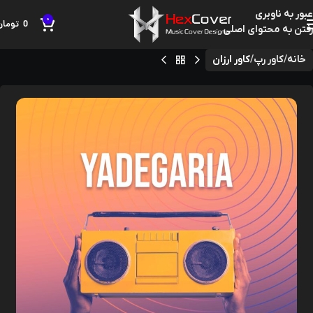
عبور به ناوبری
0
0
تومان
رفتن به محتوای اصلی
خانه
کاور رپ
کاور ارزان