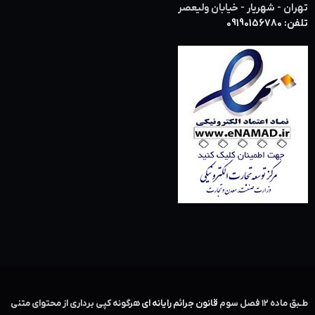
تهران - شهریار - خیابان ولیعصر
تلفن: 09190156780
طـبق ماده ۱۲ فصل سوم ‌
قانون جرائم رایانه ای
هرگونه کپی برداری از محتوای متنی