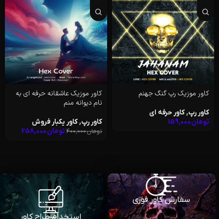
کاور موزیک رپ گنگ جهنم
کاور موزیک عاشقانه حرفه ای به
نام دیوانه منم
کاور رپ
,
کاور حرفه ای
تومان
159,000
کاور رپ
,
کاور یکبار فروش
تومان
258,000
تومان
400,000
سفارش کاور فوری
استخدام طراح کاور