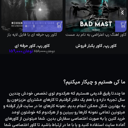
کاور اهنگ رپ اعتراضی به نام بد مست
کاور رپ حرفه ای با فایل لایه باز
کاور رپ
,
کاور یکبار فروش
کاور رپ
,
کاور حرفه ای
تومان
159,000
تومان
259,000
ما کی هستیم و چیکار میکنیم؟
ما چندتا رفیق قدیمی هستیم که هرکدوم توی تخصص خودش چندین
سال تجربه داره و با هم یک دفتر گرفتیم تا کارهای مشتریای عزیزمون رو
به بهترین شکل ممکن انجام بدیم. نمونه کارهای ما در سایت قرار گرفته و
میتونین تمامی نمونه کارها رو ببینین و از هرکدوم که خوشتون اومد
خرید کنین یا به صورت اختصاصی سفارش بدین. شما میتونین از کاورهای
آماده سایت استفاده کنید و یا با ما در ارتباط باشید تا کاور اختصاصی شما