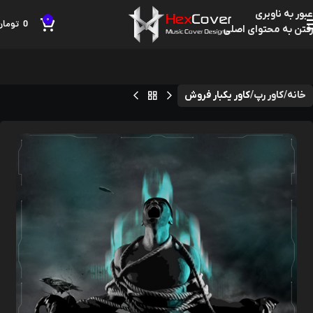
عبور به ناوبری
0
0
تومان
رفتن به محتوای اصلی
خانه
کاور رپ
کاور یکبار فروش