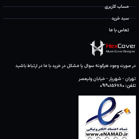
حساب کاربری
سبد خرید
تماس با ما
در صورت وجود هرگونه سوال یا مشکل در خرید با ما در ارتباط باشید
تهران - شهریار - خیابان ولیعصر
تلفن: 09190156780