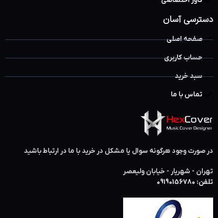
کاور اختصاصی
دسترسی آسان
صفحه اصلی
حساب کاربری
سبد خرید
تماس با ما
در صورت وجود هرگونه سوال یا مشکل در خرید با ما در ارتباط باشید
تهران - شهریار - خیابان ولیعصر
تلفن: 09190156780